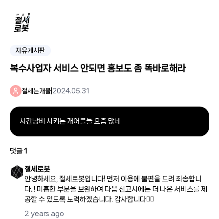
자유게시판
복수사업자 서비스 안되면 홍보도 좀 똑바로해라
절세는개뿔
|
2024.05.31
시간낭비 시키는 개어플들 요즘 많네
댓글
1
절세로봇
안녕하세요, 절세로봇입니다! 먼저 이용에 불편을 드려 죄송합니
다..! 미흡한 부분을 보완하여 다음 신고시에는 더 나은 서비스를 제
공할 수 있도록 노력하겠습니다. 감사합니다🙇‍♀️
2 years ago