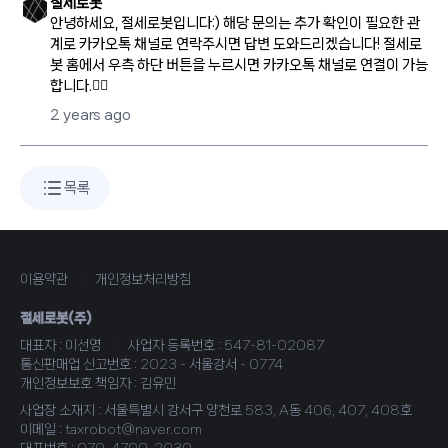
절세로봇
안녕하세요, 절세로봇입니다:) 해당 문의는 추가 확인이 필요한 관
계로 카카오톡 채널로 연락주시면 답변 도와드리겠습니다! 절세로
봇 홈에서 우측 하단 버튼을 누르시면 카카오톡 채널로 연결이 가능
합니다.🙇‍♀️
2 years ago
목록
이용약관
|
개인정보처리방침
절세로봇(주)
대표자 : 이선영
|
사업자 등록번호 : 547-81-02087
통신판매업 신고번호 : 2023 - 서울강서 - 0774
개인정보보호 책임자 : 김유민
사업장 소재지 : 서울특별시 강서구 양천로 583, A동 406, 407, 408호
이메일 : taxrobot@naver.com