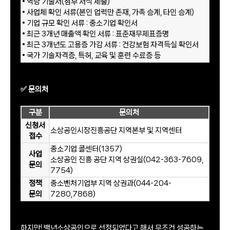
• 역량 기술서(첨부 서식 제출)
• 사업체 확인 서류(본인 업력만 존재, 가족 승계, 타인 승계)
• 기업 규모 확인 서류 : 중소기업 확인서
• 최근 3개년 매출액 확인 서류 : 표준재무제표증명
• 최근 3개년도 고용증 가감 서류 : 건강보험 자격득실 확인서
• 국가 기술자격증, 특허, 교육 및 훈련 수료증 등
✅ 문의처
구분
문의처
신청서
소상공인시장진흥공단 지역본부 및 지역센터
접수
중소기업 콜센터(1357)
사업
소상공인 진흥 공단 지역 상권실(042-363-7609,
문의
7754)
정책
중소벤처기업부 지역 상권과(044-204-
문의
7280,7868)
하지만! 백년소상공인으로 선정되었다고 해서 무조건 성공하는