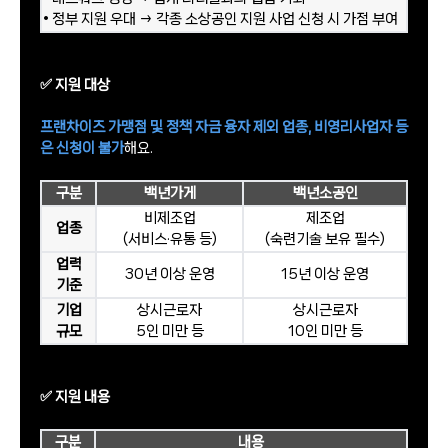
• 정부 지원 우대 → 각종 소상공인 지원 사업 신청 시 가점 부여
​✅ 지원 대상
프랜차이즈 가맹점 및 정책 자금 융자 제외 업종, 비영리사업자 등
은 신청이 불가
해요.
구분
백년가게
백년소공인
비제조업
제조업
업종
(서비스·유통 등)
(숙련기술 보유 필수)
업력
30년 이상 운영
15년 이상 운영
기준
기업
상시근로자
상시근로자
규모
5인 미만 등
10인 미만 등
​✅ 지원 내용
구분
내용