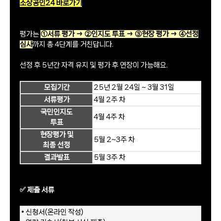
소상공인24 바로가기
평가는
①서류 평가 → ②인지도 투표 → ③현장 평가 → ④선정
심사
까지 총 4단계를 거친답니다.
선정 후 5년간 자격 유지 및 평가 후 연장이 가능해요.
모집기간
25년 2월 24일 ~ 3월 31일
서류평가
4월 2주 차
국민인지도
4월 4주 차
투표
현장평가 및
5월 2~3주 차
최종 선정
결과발표
5월 3주 차
✅ 제출 서류
• 신청서(온라인 작성)