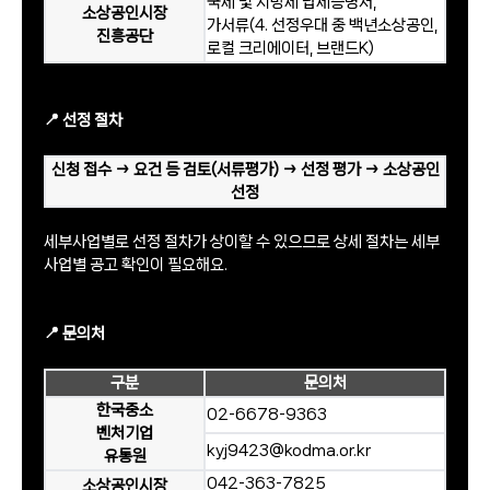
국세 및 지방세 납세증명서,
소상공인시장
가서류(4. 선정우대 중 백년소상공인,
진흥공단
로컬 크리에이터, 브랜드K)
📍 선정 절차
신청 접수 → 요건 등 검토(서류평가) → 선정 평가 → 소상공인
선정
세부사업별로 선정 절차가 상이할 수 있으므로 상세 절차는 세부
사업별 공고 확인이 필요해요.
📍 문의처
구분
문의처
한국중소
02-6678-9363
벤처기업
kyj9423@kodma.or.kr
유통원
042-363-7825
소상공인시장