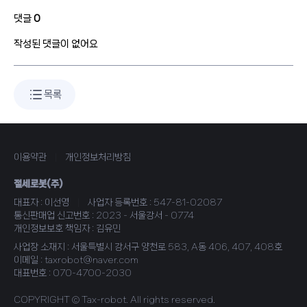
댓글
0
작성된 댓글이 없어요
목록
이용약관
|
개인정보처리방침
절세로봇(주)
대표자 : 이선영
|
사업자 등록번호 : 547-81-02087
통신판매업 신고번호 : 2023 - 서울강서 - 0774
개인정보보호 책임자 : 김유민
사업장 소재지 : 서울특별시 강서구 양천로 583, A동 406, 407, 408호
이메일 : taxrobot@naver.com
대표번호 : 070-4700-2030
COPYRIGHT © Tax-robot. All rights reserved.