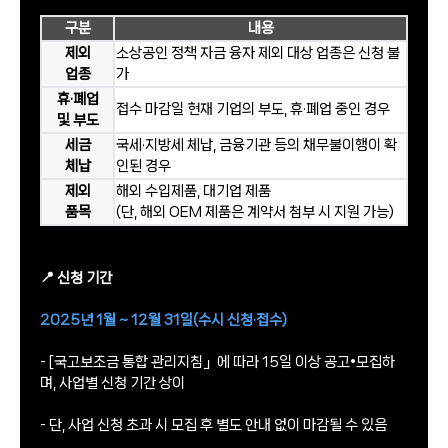
구분
내용
제외
소상공인 정책 자금 융자 제외 대상 업종은 신청 불
업종
가
휴·폐업
접수 마감일 현재 기업의 부도, 휴·폐업 중인 경우
및 부도
세금
국세·지방세 체납, 금융기관 등의 채무불이행이 확
체납
인된 경우
제외
해외 수입제품, 대기업 제품
품목
(단, 해외 OEM 제품은 계약서 첨부 시 지원 가능)
📍 신청 기간
2025년 1월 ~ 12월 31일(수시 신청·접수)
- [국고보조금 통합 관리지침」에 따라 15일 이상 공고•모집하
며, 사업별 신청 기간 상이
- 단, 사업 신청 초과 시 모집 후 별도 안내 없이 마감될 수 있음