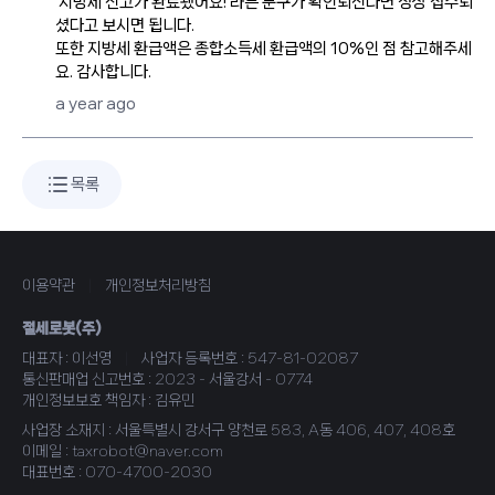
'지방세 신고가 완료됐어요!'라는 문구가 확인되신다면 정상 접수되
셨다고 보시면 됩니다.
또한 지방세 환급액은 종합소득세 환급액의 10%인 점 참고해주세
요. 감사합니다.
a year ago
목록
이용약관
|
개인정보처리방침
절세로봇(주)
대표자 : 이선영
|
사업자 등록번호 : 547-81-02087
통신판매업 신고번호 : 2023 - 서울강서 - 0774
개인정보보호 책임자 : 김유민
사업장 소재지 : 서울특별시 강서구 양천로 583, A동 406, 407, 408호
이메일 : taxrobot@naver.com
대표번호 : 070-4700-2030