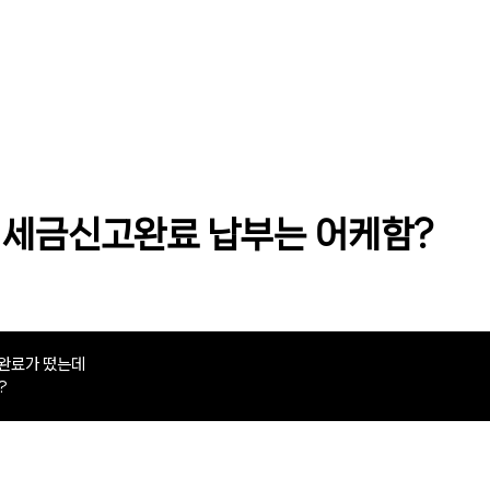
 세금신고완료 납부는 어케함?
완료가 떴는데
?