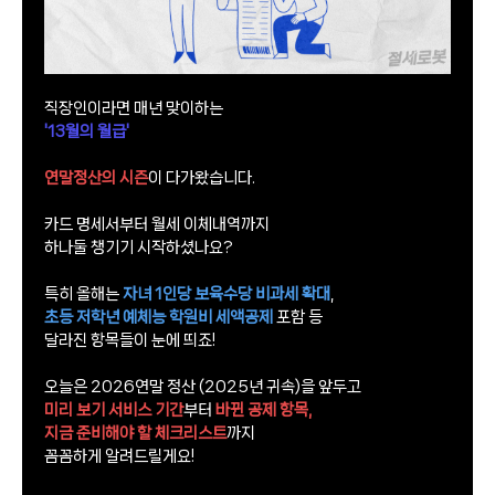
직장인이라면 매년 맞이하는
'13월의 월급'
연말정산의 시즌
이 다가왔습니다.
카드 명세서부터 월세 이체내역까지
하나둘 챙기기 시작하셨나요?
특히 올해는
자녀 1인당 보육수당 비과세 확대
,
초등 저학년 예체능 학원비 세액공제
포함 등
달라진 항목들이 눈에 띄죠!
오늘은 2026연말 정산 (2025년 귀속)을 앞두고
미리 보기 서비스 기간
부터
바뀐 공제 항목,
지금 준비해야 할 체크리스트
까지​
꼼꼼하게 알려드릴게요!