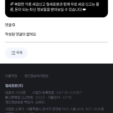
🌈 복잡한 각종 세금신고 절세로봇과 함께 무료 세금 신고는 물
론, 돈이 되는 최신 정보들을 받아보실 수 있습니다.❤️
댓글
0
작성된 댓글이 없어요
목록
이용약관
|
개인정보처리방침
절세로봇(주)
대표자 : 이선영
|
사업자 등록번호 : 547-81-02087
통신판매업 신고번호 : 2023 - 서울강서 - 0774
개인정보보호 책임자 : 김유민
사업장 소재지 : 서울특별시 강서구 양천로 583, A동 406, 407, 408호